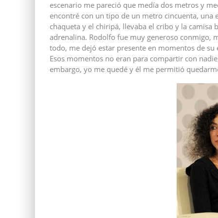
escenario me pareció que medía dos metros y med
encontré con un tipo de un metro cincuenta, una e
chaqueta y el chiripá, llevaba el cribo y la camis
adrenalina. Rodolfo fue muy generoso conmigo, me
todo, me dejó estar presente en momentos de su 
Esos momentos no eran para compartir con nadie
embargo, yo me quedé y él me permitió quedarme,