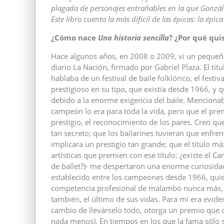
plagada de personajes entrañables en la que Gonzál
Este libro cuenta la más difícil de las épicas: la ép
¿Cómo nace
Una historia sencilla
? ¿Por qué qui
Hace algunos años, en 2008 o 2009, vi un pequeño
diario La Nación, firmado por Gabriel Plaza. El títul
hablaba de un festival de baile folklórico, el fes
prestigioso en su tipo, que existía desde 1966, y 
debido a la enorme exigencia del baile. Menciona
campeón lo era para toda la vida, pero que el prem
prestigio, el reconocimiento de los pares. Creo que
tan secreto; que los bailarines tuvieran que enfren
implicara un prestigio tan grande; que el título 
artísticas que premien con ese título: ¿existe el
de ballet?)- me despertaron una enorme curiosida
establecido entre los campeones desde 1966, qui
competencia profesional de malambo nunca más, c
también, el último de sus vidas. Para mí era evide
cambio de llevárselo todo, otorga un premio que c
nada menos). En tiempos en los que la fama sólo s