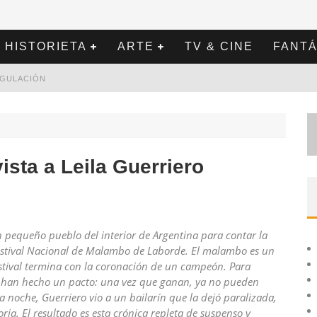
HISTORIETA
ARTE
TV & CINE
FANTÁ
REGULACIÓN
ta a Leila Guerriero
n pequeño pueblo del interior de Argentina para contar la
 Festival Nacional de Malambo de Laborde. El malambo es un
festival termina con la coronación de un campeón. Para
s han hecho un pacto: una vez que ganan, ya no pueden
 noche, Guerriero vio a un bailarín que la dejó paralizada,
ria. El resultado es esta crónica repleta de suspenso y