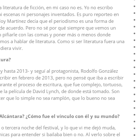
a literatura de ficción, en mi caso no es. Yo no escribo
y ni escenas ni personajes inventados. Es puro reporteo en
Eloy Martínez decía que el periodismo es una forma de
toy de acuerdo. Pero no sé por qué siempre que vemos un
 no pifiarle con las comas y poner más o menos donde
mos a hablar de literatura. Como si ser literatura fuera una
diera vivir.
tura?
 y hasta 2013- y seguí al protagonista, Rodolfo González
ribir en febrero de 2013, pero no pensé que iba a escribir
durante el proceso de escritura, que fue complejo, tortuoso,
l de la película de David Lynch, de donde está tomado. Son
cer que lo simple no sea ramplón, que lo bueno no sea
 Alcántara? ¿Cómo fue el vínculo con él y su mundo?
a o tercera noche del festival, y lo que vi me dejó muda,
cas para entender si bailaba bien o no. Al verlo sobre el