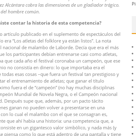
Pi
ez Alcántara cobra las dimensiones de un gladiador trágico.
ica del hombre común.
siste contar la historia de esta competencia?
 artículo publicado en el suplemento de espectáculos del
o era “Los atletas del folklore ya están listos”. La nota
tival nacional de malambo de Laborde. Decía que era el más
que los participantes debían entrenarse casi como atletas,
ba que cada año el festival coronaba un campeón, que ese
io no consistía en dinero: lo que importaba era el
 todas esas cosas –que fuera un festival tan prestigioso y
tar el entrenamiento de atletas; que ganar el título
máximo fuera el de “campeón” (no hay muchas disciplinas
 Campeón Mundial de Novela Negra, o el Campeón nacional
d. Después supe que, además, por un pacto tácito
enes ganan no pueden volver a presentarse en una
on lo cual el malambo con el que se consagran es,
nte que ahí había una historia: una competencia que, a
onsiste en un gigantesco valor simbólico, y nada más (y
e piensa como lo que está adentro de una pantalla y tiene