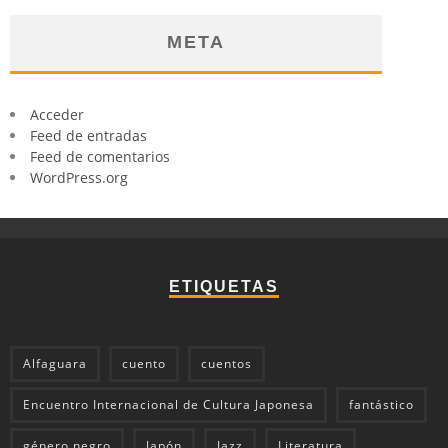
META
Acceder
Feed de entradas
Feed de comentarios
WordPress.org
ETIQUETAS
Alfaguara
cuento
cuentos
Encuentro Internacional de Cultura Japonesa
fantástico
género negro
Japón
Jazz
Literatura