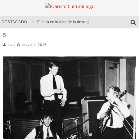
DESTACADO
El libro en la mira de la desregulación
Marcelo Rubio | El llovedor
5
eva
mayo 1, 2016
Diego Meret | Hotel Acapulco
Alejandra Correa | La nieve