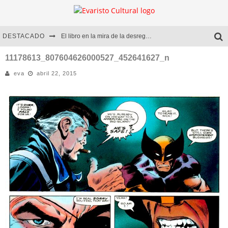
DESTACADO
El libro en la mira de la desregulación
Marcelo Rubio | El llovedor
11178613_807604626000527_452641627_n
eva
abril 22, 2015
Diego Meret | Hotel Acapulco
Alejandra Correa | La nieve