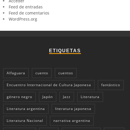
Acceder
Feed de entradas
Feed de comentarios
WordPress.org
ETIQUETAS
Alfaguara
cuento
cuentos
Encuentro Internacional de Cultura Japonesa
fantástico
género negro
Japón
Jazz
Literatura
Literatura argentina
literatura japonesa
Literatura Nacional
narrativa argentina