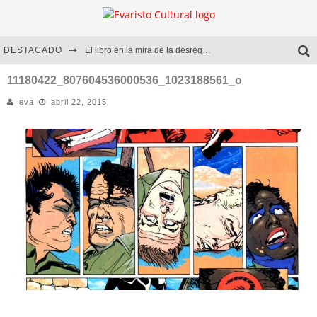
DESTACADO
El libro en la mira de la desregulación
Marcelo Rubio | El llovedor
11180422_807604536000536_1023188561_o
eva
abril 22, 2015
Diego Meret | Hotel Acapulco
Alejandra Correa | La nieve