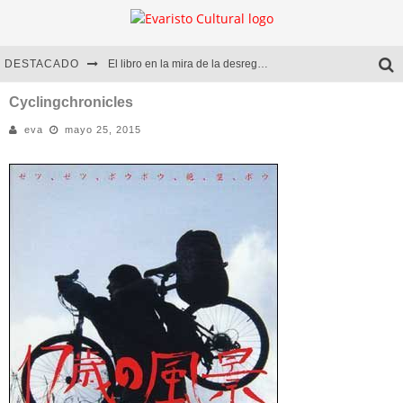
DESTACADO
El libro en la mira de la desregulación
Marcelo Rubio | El llovedor
Cyclingchronicles
eva
mayo 25, 2015
Diego Meret | Hotel Acapulco
Alejandra Correa | La nieve