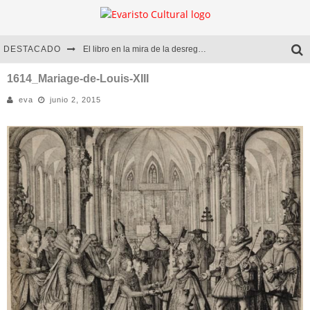
DESTACADO
El libro en la mira de la desregulación
Marcelo Rubio | El llovedor
1614_Mariage-de-Louis-XIII
eva
junio 2, 2015
Diego Meret | Hotel Acapulco
Alejandra Correa | La nieve