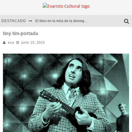
DESTACADO
El libro en la mira de la desregulación
Marcelo Rubio | El llovedor
tiny tim-portada
eva
junio 15, 2015
Diego Meret | Hotel Acapulco
Alejandra Correa | La nieve