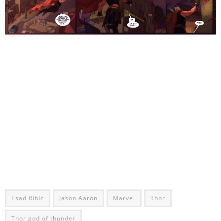
Esad Ribic
Jason Aaron
Marvel
Thor
Thor god of thunder