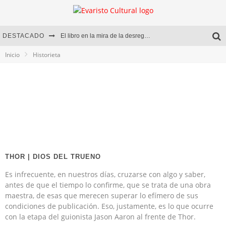
DESTACADO
El libro en la mira de la desregulación
Inicio
Historieta
Marcelo Rubio | El llovedor
Diego Meret | Hotel Acapulco
Alejandra Correa | La nieve
THOR | DIOS DEL TRUENO
Es infrecuente, en nuestros días, cruzarse con algo y saber,
antes de que el tiempo lo confirme, que se trata de una obra
maestra, de esas que merecen superar lo efímero de sus
condiciones de publicación. Eso, justamente, es lo que ocurre
con la etapa del guionista Jason Aaron al frente de Thor.