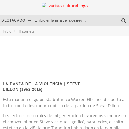
DESTACADO
El libro en la mira de la desregulación
Inicio
Historieta
Marcelo Rubio | El llovedor
Diego Meret | Hotel Acapulco
Alejandra Correa | La nieve
LA DANZA DE LA VIOLENCIA | STEVE
DILLON (1962-2016)
Esta mañana el guionista británico Warren Ellis nos despertó a
todos con la desoladora noticia de la partida de Steve Dillon.
Los lectores de comics de mi generación llevaremos siempre en
el corazón al buen Steve y es que significó, para todos, el salto
estético en la viñeta que Tarantino había dado en la pantalla