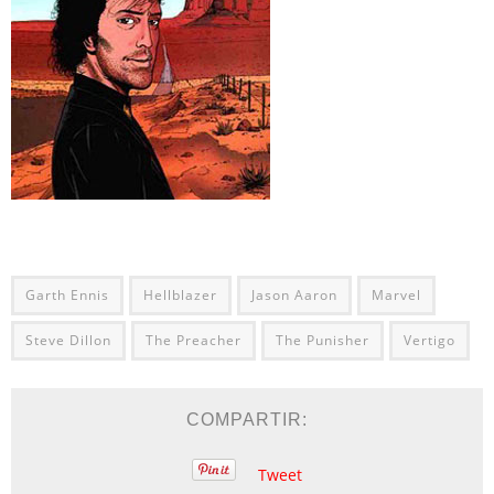
Garth Ennis
Hellblazer
Jason Aaron
Marvel
Steve Dillon
The Preacher
The Punisher
Vertigo
COMPARTIR:
Tweet