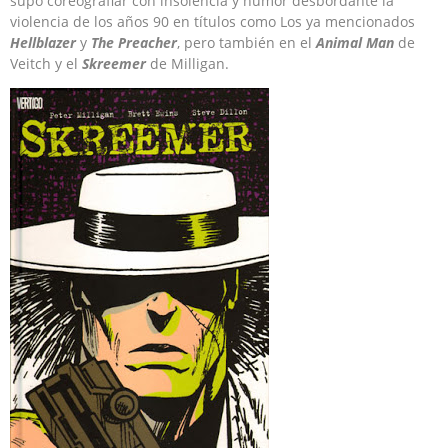
supo coreografiar con insolencia y humor desbordante la
violencia de los años 90 en títulos como Los ya mencionados
Hellblazer
y
The Preacher
, pero también en el
Animal Man
de
Veitch y el
Skreemer
de Milligan.