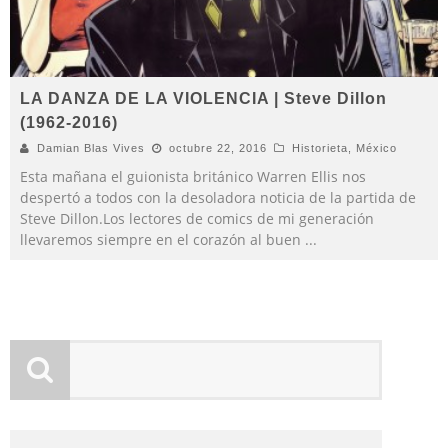
LA DANZA DE LA VIOLENCIA | Steve Dillon
(1962-2016)
Damian Blas Vives
octubre 22, 2016
Historieta
,
México
Esta mañana el guionista británico Warren Ellis nos
despertó a todos con la desoladora noticia de la partida de
Steve Dillon.Los lectores de comics de mi generación
llevaremos siempre en el corazón al buen
...