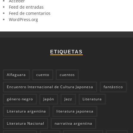
Acceder
Feed de entradas
Feed de comentarios
WordPress.org
ETIQUETAS
Alfaguara
cuento
cuentos
Encuentro Internacional de Cultura Japonesa
fantástico
género negro
Japón
Jazz
Literatura
Literatura argentina
literatura japonesa
Literatura Nacional
narrativa argentina