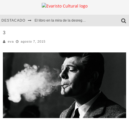
DESTACADO
El libro en la mira de la desregulación
Marcelo Rubio | El llovedor
3
eva
agosto 7, 2015
Diego Meret | Hotel Acapulco
Alejandra Correa | La nieve