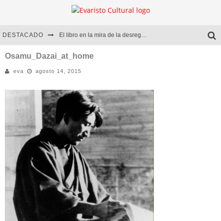
DESTACADO
El libro en la mira de la desregulación
Marcelo Rubio | El llovedor
Osamu_Dazai_at_home
eva
agosto 14, 2015
Diego Meret | Hotel Acapulco
Alejandra Correa | La nieve