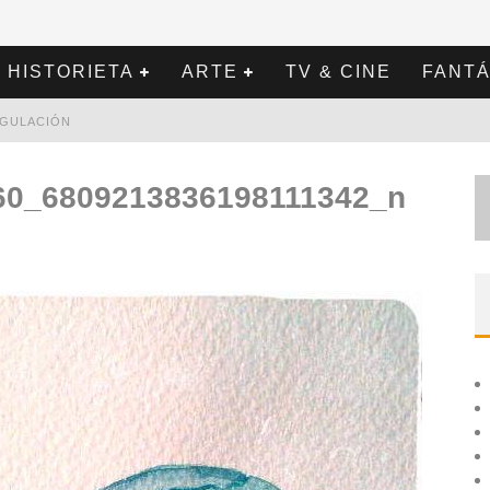
HISTORIETA
ARTE
TV & CINE
FANTÁ
REGULACIÓN
60_6809213836198111342_n