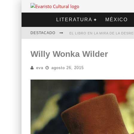
LITERATURA
MÉXICO
DESTACADO
EL LIBRO EN LA MIRA DE LA DES
MARCELO RUBIO | EL LLOVEDOR
Willy Wonka Wilder
DIEGO MERET | HOTEL ACAPULCO
eva
agosto 26, 2015
ALEJANDRA CORREA | LA NIEVE