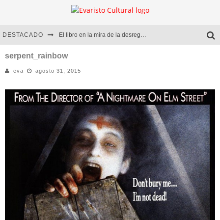
DESTACADO
El libro en la mira de la desregulación
Marcelo Rubio | El llovedor
serpent_rainbow
eva
agosto 31, 2015
Diego Meret | Hotel Acapulco
Alejandra Correa | La nieve