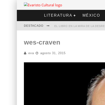
LITERATURA
MÉXICO
DESTACADO
EL LIBRO EN LA MIRA DE LA DES
MARCELO RUBIO | EL LLOVEDOR
wes-craven
DIEGO MERET | HOTEL ACAPULCO
eva
agosto 31, 2015
ALEJANDRA CORREA | LA NIEVE