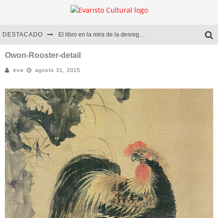
DESTACADO
El libro en la mira de la desregulación
Marcelo Rubio | El llovedor
Owon-Rooster-detail
eva
agosto 31, 2015
Diego Meret | Hotel Acapulco
Alejandra Correa | La nieve