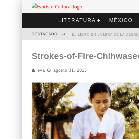
LITERATURA
MÉXICO
DESTACADO
EL LIBRO EN LA MIRA DE LA DES
MARCELO RUBIO | EL LLOVEDOR
Strokes-of-Fire-Chihwase
DIEGO MERET | HOTEL ACAPULCO
eva
agosto 31, 2015
ALEJANDRA CORREA | LA NIEVE