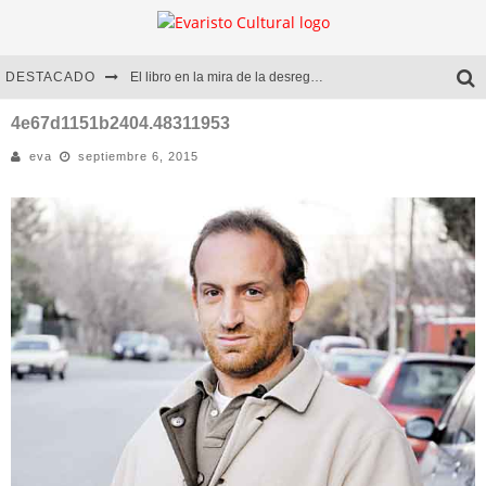
DESTACADO
El libro en la mira de la desregulación
Marcelo Rubio | El llovedor
4e67d1151b2404.48311953
eva
septiembre 6, 2015
Diego Meret | Hotel Acapulco
Alejandra Correa | La nieve