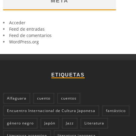
META
Acceder
Feed de entradas
Feed de comentarios
WordPress.org
ETIQUETAS
Alfaguara
cuento
cuentos
Encuentro Internacional de Cultura Japonesa
fantástico
género negro
Japón
Jazz
Literatura
Literatura argentina
literatura japonesa