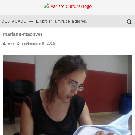
DESTACADO
El libro en la mira de la desregulación
Marcelo Rubio | El llovedor
mariana-mazover
eva
septiembre 8, 2015
Diego Meret | Hotel Acapulco
Alejandra Correa | La nieve