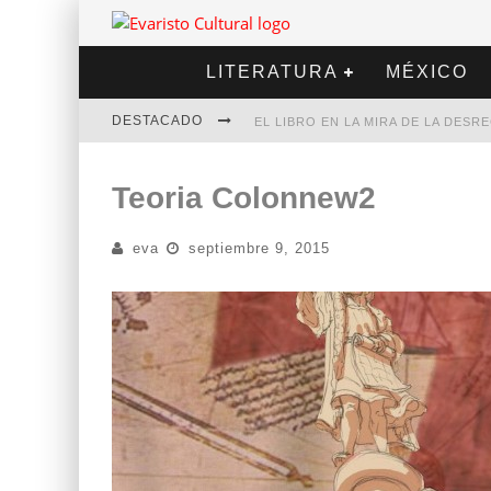
LITERATURA
MÉXICO
DESTACADO
EL LIBRO EN LA MIRA DE LA DES
MARCELO RUBIO | EL LLOVEDOR
Teoria Colonnew2
DIEGO MERET | HOTEL ACAPULCO
eva
septiembre 9, 2015
ALEJANDRA CORREA | LA NIEVE