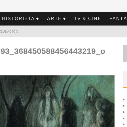
HISTORIETA
ARTE
TV & CINE
FANTÁ
REGULACIÓN
693_368450588456443219_o