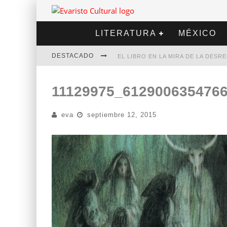
LITERATURA
MÉXICO
DESTACADO
EL LIBRO EN LA MIRA DE LA DES
MARCELO RUBIO | EL LLOVEDOR
11129975_612900635476
DIEGO MERET | HOTEL ACAPULCO
eva
septiembre 12, 2015
ALEJANDRA CORREA | LA NIEVE