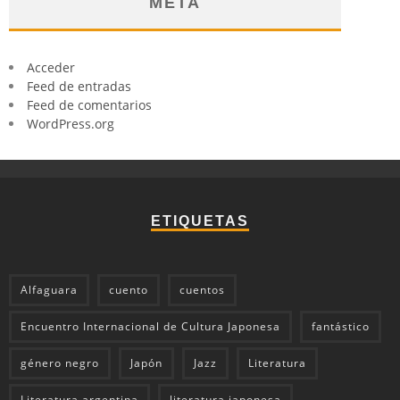
META
Acceder
Feed de entradas
Feed de comentarios
WordPress.org
ETIQUETAS
Alfaguara
cuento
cuentos
Encuentro Internacional de Cultura Japonesa
fantástico
género negro
Japón
Jazz
Literatura
Literatura argentina
literatura japonesa