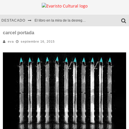
DESTACADO
El libro en la mira de la desregulación
Marcelo Rubio | El llovedor
carcel portada
eva
septiembre 16, 2015
Diego Meret | Hotel Acapulco
Alejandra Correa | La nieve