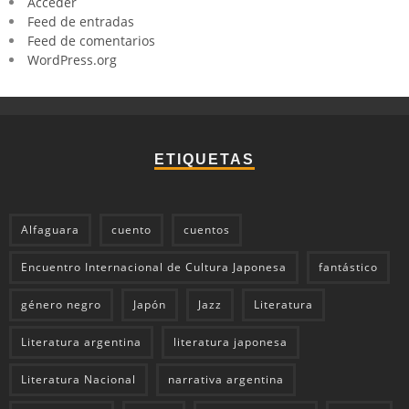
Acceder
Feed de entradas
Feed de comentarios
WordPress.org
ETIQUETAS
Alfaguara
cuento
cuentos
Encuentro Internacional de Cultura Japonesa
fantástico
género negro
Japón
Jazz
Literatura
Literatura argentina
literatura japonesa
Literatura Nacional
narrativa argentina