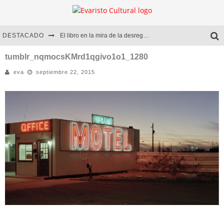
DESTACADO
El libro en la mira de la desregulación
Marcelo Rubio | El llovedor
tumblr_nqmocsKMrd1qgivo1o1_1280
eva
septiembre 22, 2015
Diego Meret | Hotel Acapulco
Alejandra Correa | La nieve