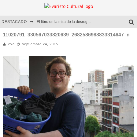
DESTACADO
El libro en la mira de la desregulación
Marcelo Rubio | El llovedor
11020791_330567033820639_2682586988833314647_n
eva
septiembre 24, 2015
Diego Meret | Hotel Acapulco
Alejandra Correa | La nieve