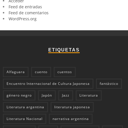
Acceder
Feed de entradas
Feed de comentarios
WordPress.org
ETIQUETAS
Alfaguara
cuento
cuentos
Encuentro Internacional de Cultura Japonesa
fantástico
género negro
Japón
Jazz
Literatura
Literatura argentina
literatura japonesa
Literatura Nacional
narrativa argentina