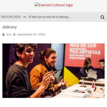
DESTACADO
El libro en la mira de la desregulación
Marcelo Rubio | El llovedor
delivery
eva
septiembre 24, 2015
Diego Meret | Hotel Acapulco
Alejandra Correa | La nieve