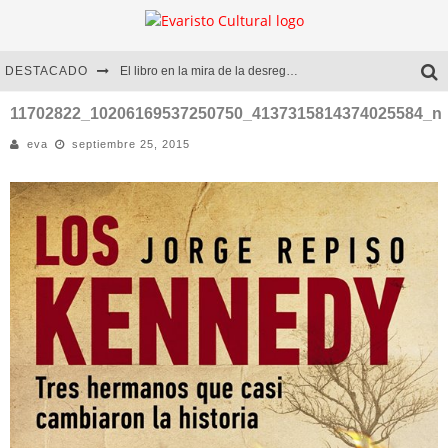
DESTACADO
El libro en la mira de la desregulación
Marcelo Rubio | El llovedor
11702822_10206169537250750_4137315814374025584_n
eva
septiembre 25, 2015
Diego Meret | Hotel Acapulco
Alejandra Correa | La nieve