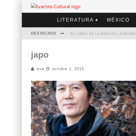
LITERATURA
MÉXICO
DESTACADO
EL LIBRO EN LA MIRA DE LA DES
MARCELO RUBIO | EL LLOVEDOR
japo
DIEGO MERET | HOTEL ACAPULCO
eva
octubre 1, 2015
ALEJANDRA CORREA | LA NIEVE