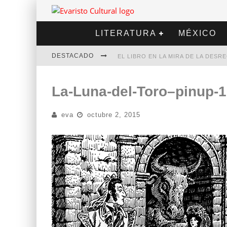
LITERATURA
MÉXICO
DESTACADO
EL LIBRO EN LA MIRA DE LA DES
MARCELO RUBIO | EL LLOVEDOR
La-Luna-del-Toro–pinup-1-
DIEGO MERET | HOTEL ACAPULCO
eva
octubre 2, 2015
ALEJANDRA CORREA | LA NIEVE