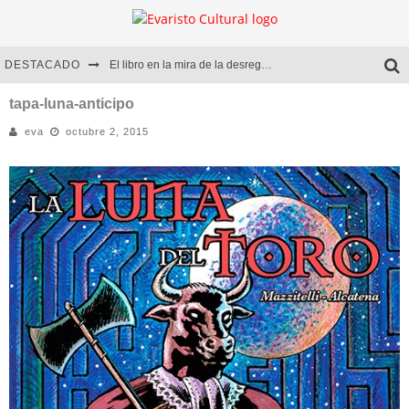
DESTACADO
El libro en la mira de la desregulación
Marcelo Rubio | El llovedor
tapa-luna-anticipo
eva
octubre 2, 2015
Diego Meret | Hotel Acapulco
Alejandra Correa | La nieve