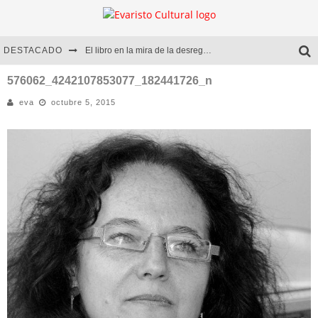
DESTACADO
El libro en la mira de la desregulación
Marcelo Rubio | El llovedor
576062_4242107853077_182441726_n
eva
octubre 5, 2015
Diego Meret | Hotel Acapulco
Alejandra Correa | La nieve