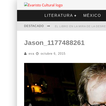
LITERATURA
MÉXICO
DESTACADO
EL LIBRO EN LA MIRA DE LA DES
MARCELO RUBIO | EL LLOVEDOR
Jason_1177488261
DIEGO MERET | HOTEL ACAPULCO
eva
octubre 6, 2015
ALEJANDRA CORREA | LA NIEVE