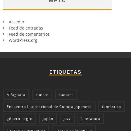
META
Acceder
Feed de entradas
Feed de comentarios
WordPress.org
ETIQUETAS
Alfaguara
cuento
cuentos
Encuentro Internacional de Cultura Japonesa
fantástico
género negro
Japón
Jazz
Literatura
Literatura argentina
literatura japonesa