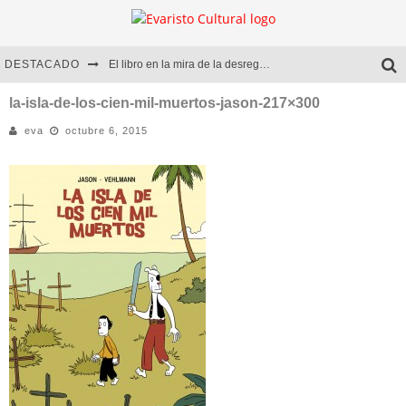
DESTACADO
El libro en la mira de la desregulación
Marcelo Rubio | El llovedor
la-isla-de-los-cien-mil-muertos-jason-217×300
eva
octubre 6, 2015
Diego Meret | Hotel Acapulco
Alejandra Correa | La nieve