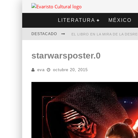
LITERATURA
MÉXICO
DESTACADO
EL LIBRO EN LA MIRA DE LA DES
MARCELO RUBIO | EL LLOVEDOR
starwarsposter.0
DIEGO MERET | HOTEL ACAPULCO
eva
octubre 20, 2015
ALEJANDRA CORREA | LA NIEVE