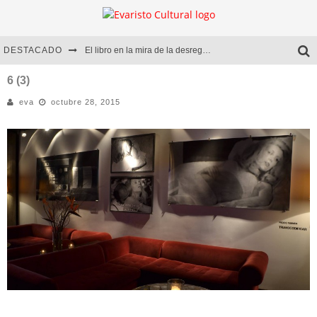
DESTACADO
El libro en la mira de la desregulación
Marcelo Rubio | El llovedor
6 (3)
eva
octubre 28, 2015
Diego Meret | Hotel Acapulco
Alejandra Correa | La nieve