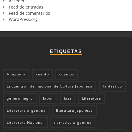
Acceder
Feed de entradas
Feed de comentarios
WordPress.org
ETIQUETAS
Alfaguara
cuento
cuentos
Encuentro Internacional de Cultura Japonesa
fantástico
género negro
Japón
Jazz
Literatura
Literatura argentina
literatura japonesa
Literatura Nacional
narrativa argentina