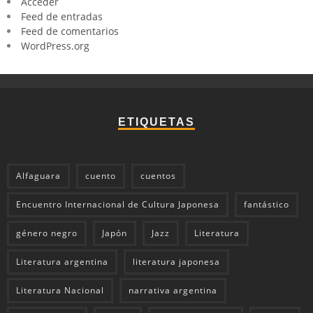
Acceder
Feed de entradas
Feed de comentarios
WordPress.org
ETIQUETAS
Alfaguara
cuento
cuentos
Encuentro Internacional de Cultura Japonesa
fantástico
género negro
Japón
Jazz
Literatura
Literatura argentina
literatura japonesa
Literatura Nacional
narrativa argentina