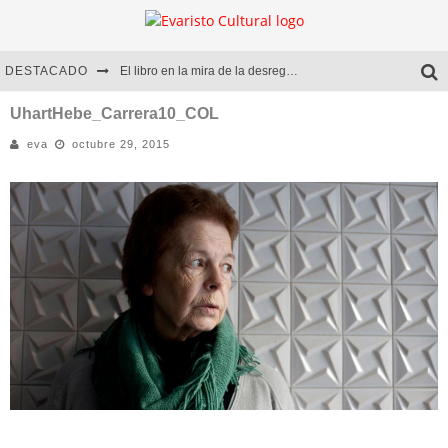
DESTACADO
El libro en la mira de la desregulación
Marcelo Rubio | El llovedor
UhartHebe_Carrera10_COL
eva
octubre 29, 2015
Diego Meret | Hotel Acapulco
Alejandra Correa | La nieve