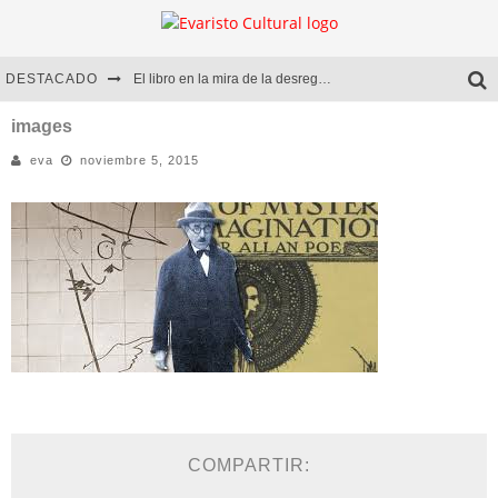
DESTACADO
El libro en la mira de la desregulación
Marcelo Rubio | El llovedor
images
eva
noviembre 5, 2015
Diego Meret | Hotel Acapulco
Alejandra Correa | La nieve
COMPARTIR: