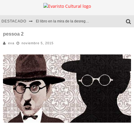
DESTACADO
El libro en la mira de la desregulación
Marcelo Rubio | El llovedor
pessoa 2
eva
noviembre 5, 2015
Diego Meret | Hotel Acapulco
Alejandra Correa | La nieve