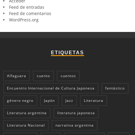
Acceder
Feed de entradas
Feed de comentarios
WordPress.org
ETIQUETAS
Alfaguara
cuento
cuentos
Encuentro Internacional de Cultura Japonesa
fantástico
género negro
Japón
Jazz
Literatura
Literatura argentina
literatura japonesa
Literatura Nacional
narrativa argentina