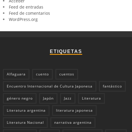
Acceder
Feed de entradas
Feed de comentarios
WordPress.org
ETIQUETAS
Alfaguara
cuento
cuentos
Encuentro Internacional de Cultura Japonesa
fantástico
género negro
Japón
Jazz
Literatura
Literatura argentina
literatura japonesa
Literatura Nacional
narrativa argentina