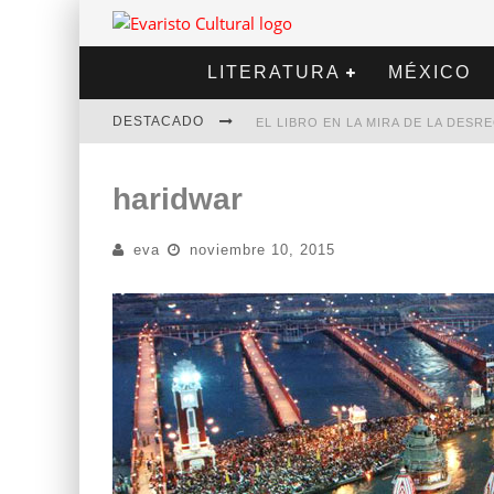
LITERATURA
MÉXICO
DESTACADO
EL LIBRO EN LA MIRA DE LA DES
MARCELO RUBIO | EL LLOVEDOR
haridwar
DIEGO MERET | HOTEL ACAPULCO
eva
noviembre 10, 2015
ALEJANDRA CORREA | LA NIEVE