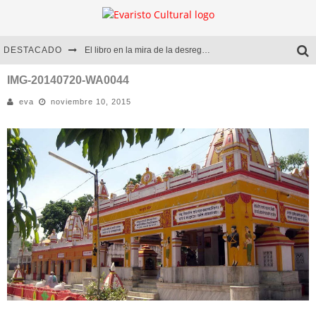
DESTACADO
El libro en la mira de la desregulación
Marcelo Rubio | El llovedor
IMG-20140720-WA0044
eva
noviembre 10, 2015
Diego Meret | Hotel Acapulco
Alejandra Correa | La nieve