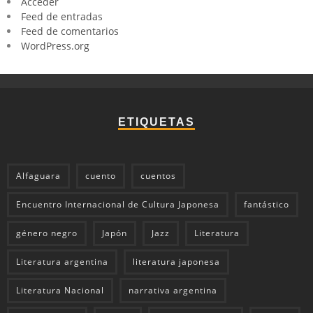
Acceder
Feed de entradas
Feed de comentarios
WordPress.org
ETIQUETAS
Alfaguara
cuento
cuentos
Encuentro Internacional de Cultura Japonesa
fantástico
género negro
Japón
Jazz
Literatura
Literatura argentina
literatura japonesa
Literatura Nacional
narrativa argentina