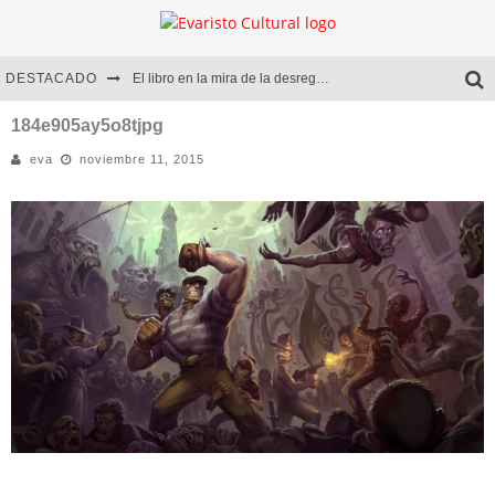
DESTACADO
El libro en la mira de la desregulación
Marcelo Rubio | El llovedor
184e905ay5o8tjpg
eva
noviembre 11, 2015
Diego Meret | Hotel Acapulco
Alejandra Correa | La nieve