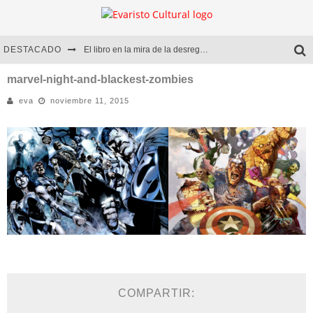
DESTACADO
El libro en la mira de la desregulación
Marcelo Rubio | El llovedor
marvel-night-and-blackest-zombies
eva
noviembre 11, 2015
Diego Meret | Hotel Acapulco
Alejandra Correa | La nieve
COMPARTIR: