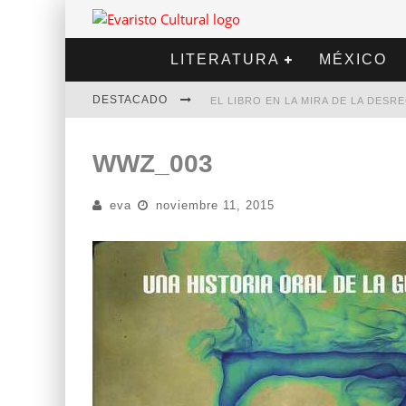
LITERATURA
MÉXICO
DESTACADO
EL LIBRO EN LA MIRA DE LA DES
MARCELO RUBIO | EL LLOVEDOR
WWZ_003
DIEGO MERET | HOTEL ACAPULCO
eva
noviembre 11, 2015
ALEJANDRA CORREA | LA NIEVE