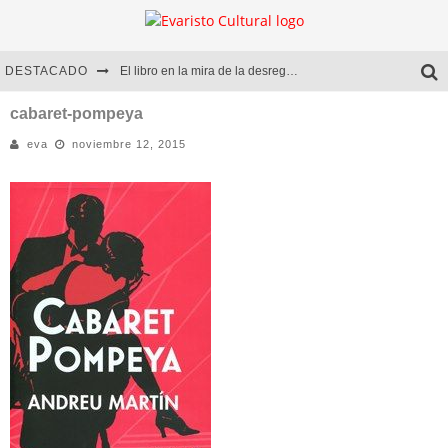
DESTACADO
El libro en la mira de la desregulación
Marcelo Rubio | El llovedor
cabaret-pompeya
eva
noviembre 12, 2015
Diego Meret | Hotel Acapulco
Alejandra Correa | La nieve