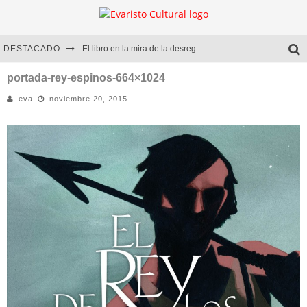
DESTACADO
El libro en la mira de la desregulación
Marcelo Rubio | El llovedor
portada-rey-espinos-664×1024
eva
noviembre 20, 2015
Diego Meret | Hotel Acapulco
Alejandra Correa | La nieve