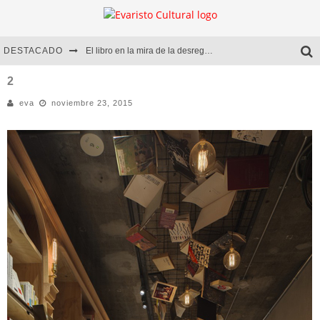
DESTACADO
El libro en la mira de la desregulación
Marcelo Rubio | El llovedor
2
eva
noviembre 23, 2015
Diego Meret | Hotel Acapulco
Alejandra Correa | La nieve