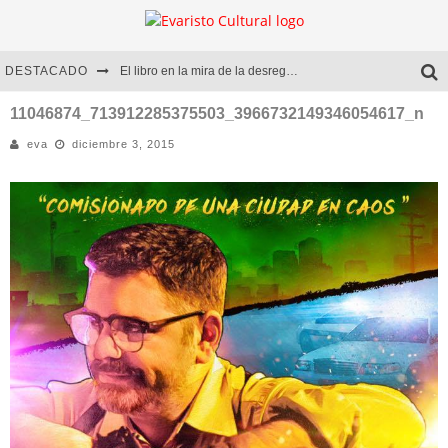
DESTACADO
El libro en la mira de la desregulación
Marcelo Rubio | El llovedor
11046874_713912285375503_3966732149346054617_n
eva
diciembre 3, 2015
Diego Meret | Hotel Acapulco
Alejandra Correa | La nieve