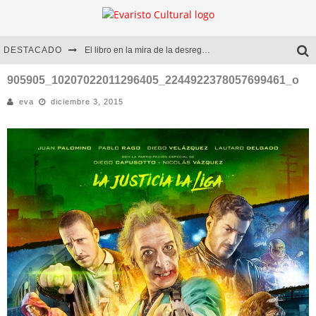
DESTACADO
El libro en la mira de la desregulación
Marcelo Rubio | El llovedor
905905_10207022011296405_2244922378057699461_o
eva
diciembre 3, 2015
Diego Meret | Hotel Acapulco
Alejandra Correa | La nieve