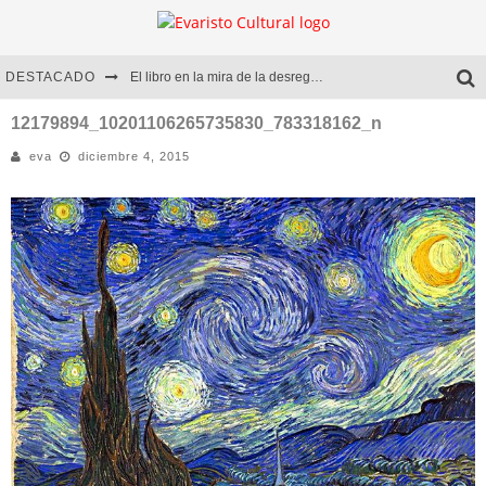
DESTACADO
El libro en la mira de la desregulación
Marcelo Rubio | El llovedor
12179894_10201106265735830_783318162_n
eva
diciembre 4, 2015
Diego Meret | Hotel Acapulco
Alejandra Correa | La nieve